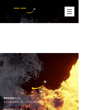
Item List
BEEAIM
S.r.l.s.
Via
Locatelli, 36 -
24121, Bergamo - IT
we@beeaim.it