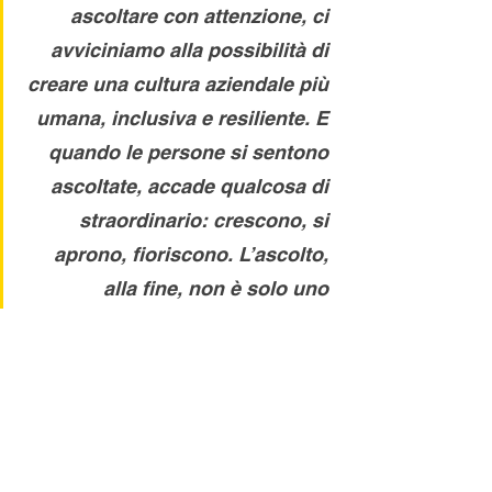
ascoltare con attenzione, ci 
avviciniamo alla possibilità di 
creare una cultura aziendale più 
umana, inclusiva e resiliente. E 
quando le persone si sentono 
ascoltate, accade qualcosa di 
straordinario: crescono, si 
aprono, fioriscono. L’ascolto, 
alla fine, non è solo uno 
strumento per gestire meglio il 
presente, ma una porta verso un 
futuro più consapevole e ricco 
di opportunità. Abbiamo il 
potere di trasformare il modo in 