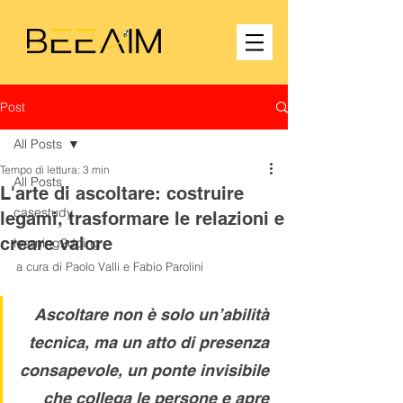
Post
All Posts
Tempo di lettura: 3 min
All Posts
L'arte di ascoltare: costruire
casestudy
legami, trasformare le relazioni e
creare valore
learning2doing
a cura di Paolo Valli e Fabio Parolini
Ascoltare non è solo un’abilità 
tecnica, ma un atto di presenza 
consapevole, un ponte invisibile 
che collega le persone e apre 