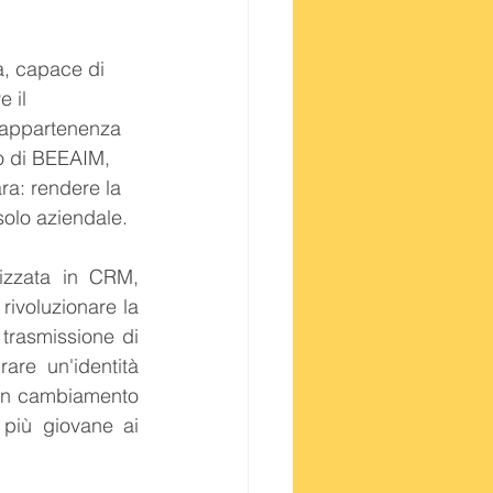
a, capace di 
 il 
i appartenenza 
so di BEEAIM, 
ra: rendere la 
olo aziendale.
izzata in CRM, 
ivoluzionare la 
trasmissione di 
re un'identità 
 un cambiamento 
 più giovane ai 