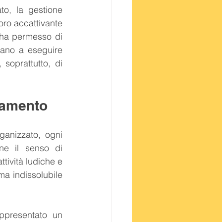
o, la gestione 
oro accattivante 
 ha permesso di 
ano a eseguire 
soprattutto, di 
biamento
anizzato, ogni 
e il senso di 
tività ludiche e 
ma indissolubile 
presentato un 