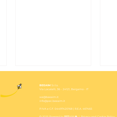
BEEAIM
S.r.l.s.
Via
Locatelli, 36 -
24121, Bergamo - IT
we@beeaim.it
info@pec.beeaim.it
P.IVA e C.F. 04497420168 |
R.E.A. 467465
© 2025
Powered by
BEE
AIM 🐝 |
Privacy and Cookie Policy