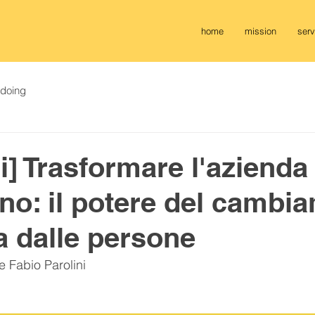
home
mission
serv
2doing
i] Trasformare l'azienda
erno: il potere del cambi
ia dalle persone
 e Fabio Parolini