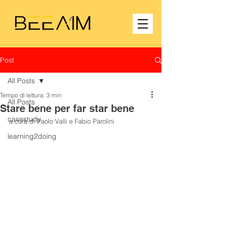
Post
All Posts
Tempo di lettura: 3 min
All Posts
Stare bene per far star bene
casestudy
a cura di Paolo Valli e Fabio Parolini
learning2doing