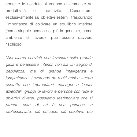
errore e le ricadute si vedono chiaramente su 
produttività e redditività. Concentrarsi 
esclusivamente su obiettivi esterni, trascurando 
l'importanza di coltivare un equilibrio interiore 
(come singole persone e, più in generale, come 
ambiente di lavoro), può essere davvero 
rischioso.
“
Noi siamo convinti che investire nella propria 
gioia e benessere interiori non sia un segno di 
debolezza, ma di grande intelligenza e 
lungimiranza. Lavorando da molti anni a stretto 
contatto con imprenditori, manager e leader 
aziendali, gruppi di lavoro e persone con ruoli e 
obiettivi diversi, possiamo testimoniare che si 
prende cura di sé è una persona, e 
professionista, più efficace, più creativa, più 
resiliente, capace di ispirare e motivare gli altri, 
di integrarsi ed interagire con le altre persone, di 
far stare bene gli altri
”.